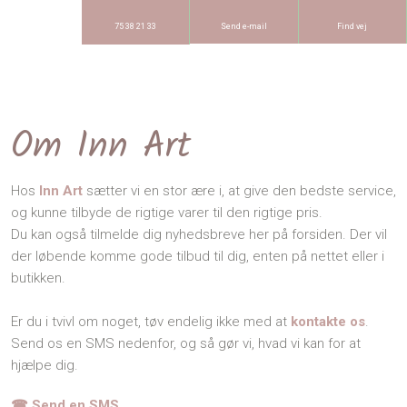
75 38 21 33
Send e-mail
Find vej
Om Inn Art
Hos
Inn Art
sætter vi en stor ære i, at give den bedste service,
og kunne tilbyde de rigtige varer til den rigtige pris.
Du kan også tilmelde dig nyhedsbreve her på forsiden. Der vil
der løbende komme gode tilbud til dig, enten på nettet eller i
butikken.
Er du i tvivl om noget, tøv endelig ikke med at
kontakte os
.
Send os en SMS nedenfor, og så gør vi, hvad vi kan for at
hjælpe dig.
☎ Send en SMS