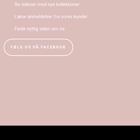
Se videoer med nye kollektioner
Læse anmeldelser fra vores kunder
Finde nyttig viden om os
​FØLG OS PÅ FACEBOOK